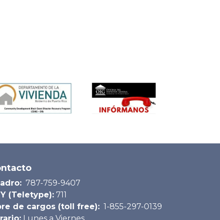
ntacto
adro:
787-759-9407
Y (Teletype):
711
bre de cargos (toll free):
1-855-297-0139
rario:
Lunes a Viernes