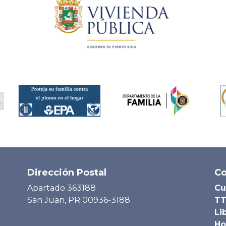
Dirección Postal
Co
Apartado 363188
Cu
San Juan, PR 00936-3188
TT
Li
Ho