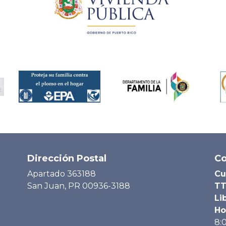
Dirección Postal
Co
Apartado 363188
Cu
San Juan, PR 00936-3188
TT
Li
Ho
8: