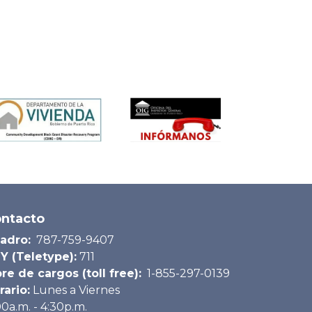
ntacto
adro:
787-759-9407
Y (Teletype):
711
bre de cargos (toll free):
1-855-297-0139
rario:
Lunes a Viernes
00a.m. - 4:30p.m.