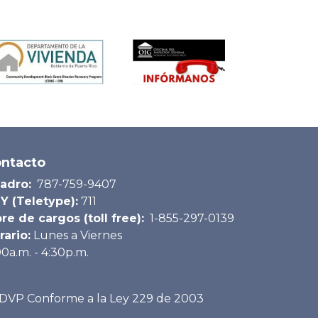
ntacto
adro:
787-759-9407
Y (Teletype):
711
bre de cargos (toll free):
1-855-297-0139
rario:
Lunes a Viernes
00a.m. - 4:30p.m.
DVP Conforme a la Ley 229 de 2003