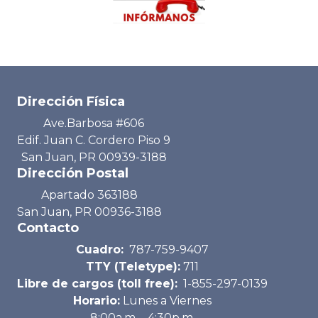
Dirección Física
Ave.Barbosa #606
Edif. Juan C. Cordero Piso 9
San Juan, PR 00939-3188
Dirección Postal
Apartado 363188
San Juan, PR 00936-3188
Contacto
Cuadro:
787-759-9407
TTY (Teletype):
711
Libre de cargos (toll free):
1-855-297-0139
Horario:
Lunes a Viernes
8:00a.m. - 4:30p.m.